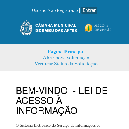
Usuário Não Registrado |
Entrar
Página Principal
Abrir nova solicitação
Verificar Status da Solicitação
BEM-VINDO! - LEI DE
ACESSO À
INFORMAÇÃO
O Sistema Eletrônico do Serviço de Informações ao